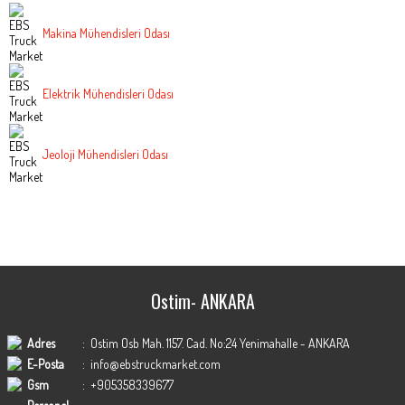
Makina Mühendisleri Odası
Elektrik Mühendisleri Odası
Jeoloji Mühendisleri Odası
Ostim- ANKARA
Adres
:
Ostim Osb Mah. 1157. Cad. No:24 Yenimahalle - ANKARA
E-Posta
:
info@ebstruckmarket.com
Gsm
:
+905358339677