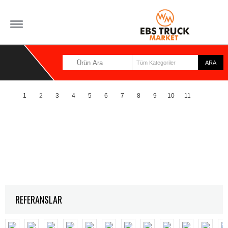
1
2
3
4
5
6
7
8
9
10
11
12
REFERANSLAR